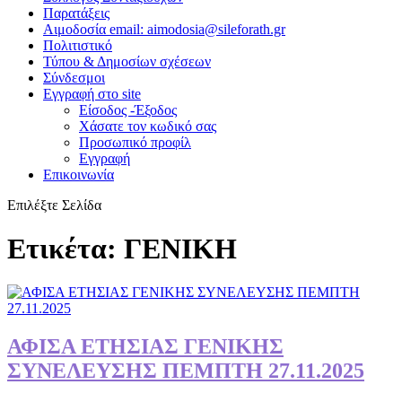
Παρατάξεις
Αιμοδοσία email: aimodosia@sileforath.gr
Πολιτιστικό
Τύπου & Δημοσίων σχέσεων
Σύνδεσμοι
Εγγραφή στο site
Είσοδος -Έξοδος
Χάσατε τον κωδικό σας
Προσωπικό προφίλ
Εγγραφή
Επικοινωνία
Επιλέξτε Σελίδα
Ετικέτα:
ΓΕΝΙΚΗ
ΑΦΙΣΑ ΕΤΗΣΙΑΣ ΓΕΝΙΚΗΣ
ΣΥΝΕΛΕΥΣΗΣ ΠΕΜΠΤΗ 27.11.2025