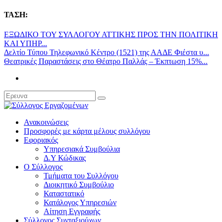
ΤΑΣΗ:
ΕΞΩΔΙΚΟ ΤΟΥ ΣΥΛΛΟΓΟΥ ΑΤΤΙΚΗΣ ΠΡΟΣ ΤΗΝ ΠΟΛΙΤΙΚΗ
ΚΑΙ ΥΠΗΡ...
Δελτίο Τύπου Τηλεφωνικό Κέντρο (1521) της ΑΑΔΕ Φιέστα υ...
Θεατρικές Παραστάσεις στο Θέατρο Παλλάς – Έκπτωση 15%...
Ανακοινώσεις
Προσφορές με κάρτα μέλους συλλόγου
Εφοριακός
Υπηρεσιακά Συμβούλια
Δ.Υ Κώδικας
Ο Σύλλογος
Τμήματα του Συλλόγου
Διοικητικό Συμβούλιο
Καταστατικό
Κατάλογος Υπηρεσιών
Αίτηση Εγγραφής
Σύλλογος Συνταξιούχων