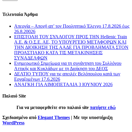
Τελευταία Άρθρα
Απεργία – Αποχή απ’ τον Προληπτικό Έλεγχο 17.8.2026 έως
26.8.20026
ΕΠΙΣΤΟΛΗ ΤΟΥ ΣΥΛΛΟΓΟΥ ΠΡΟΣ ΤΗΝ Hellenic Train
Α.Ε. & Ο.Σ.Ε. ΑΕ, ΤΟ ΥΠΟΥΡΓΕΙΟ ΜΕΤΑΦΟΡΩΝ ΚΑΙ
ΤΗΝ ΔΙΟΙΚΗΣΗ ΤΗΣ ΑΑΔΕ ΓΙΑ ΠΡΟΒΛΗΜΑΤΑ ΣΤΟΝ
ΠΡΟΑΣΤΙΑΚΟ ΚΑΤΑ ΤΙΣ ΜΕΤΑΚΙΝΗΣΕΙΣ
ΣΥΝΑΔΕΛΦΩΝ
Ενημερωτικό Σημείωμα για τη συνάντηση του Συλλόγου
Αττικής και Κυκλάδων με τη Διοίκηση του ΔΕΟΣ
ΔΕΛΤΙΟ ΤΥΠΟΥ για τις απειλές Βελόπουλου κατά των
Εργαζομένων 17.6.2026
ΑΝΑΓΚΗ ΓΙΑ ΑΙΜΟΠΕΤΑΛΙΑ 3 ΙΟΥΝΙΟΥ 2026
Παλαιό Site
Για να μεταφερθείτε στο παλαιό site
πατήστε εδώ
Σχεδιασμένο από
Elegant Themes
| Με την υποστήριξη
WordPress