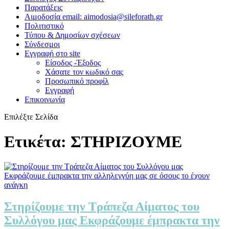
Παρατάξεις
Αιμοδοσία email: aimodosia@sileforath.gr
Πολιτιστικό
Τύπου & Δημοσίων σχέσεων
Σύνδεσμοι
Εγγραφή στο site
Είσοδος -Έξοδος
Χάσατε τον κωδικό σας
Προσωπικό προφίλ
Εγγραφή
Επικοινωνία
Επιλέξτε Σελίδα
Ετικέτα:
ΣΤΗΡΙΖΟΥΜΕ
Στηρίζουμε την Τράπεζα Αίματος του
Συλλόγου μας Εκφράζουμε έμπρακτα την