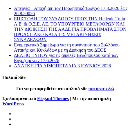
Απεργία – Αποχή απ’ τον Προληπτικό Έλεγχο 17.8.2026 έως
26.8.20026
ΕΠΙΣΤΟΛΗ ΤΟΥ ΣΥΛΛΟΓΟΥ ΠΡΟΣ ΤΗΝ Hellenic Train
Α.Ε. & Ο.Σ.Ε. ΑΕ, ΤΟ ΥΠΟΥΡΓΕΙΟ ΜΕΤΑΦΟΡΩΝ ΚΑΙ
ΤΗΝ ΔΙΟΙΚΗΣΗ ΤΗΣ ΑΑΔΕ ΓΙΑ ΠΡΟΒΛΗΜΑΤΑ ΣΤΟΝ
ΠΡΟΑΣΤΙΑΚΟ ΚΑΤΑ ΤΙΣ ΜΕΤΑΚΙΝΗΣΕΙΣ
ΣΥΝΑΔΕΛΦΩΝ
Ενημερωτικό Σημείωμα για τη συνάντηση του Συλλόγου
Αττικής και Κυκλάδων με τη Διοίκηση του ΔΕΟΣ
ΔΕΛΤΙΟ ΤΥΠΟΥ για τις απειλές Βελόπουλου κατά των
Εργαζομένων 17.6.2026
ΑΝΑΓΚΗ ΓΙΑ ΑΙΜΟΠΕΤΑΛΙΑ 3 ΙΟΥΝΙΟΥ 2026
Παλαιό Site
Για να μεταφερθείτε στο παλαιό site
πατήστε εδώ
Σχεδιασμένο από
Elegant Themes
| Με την υποστήριξη
WordPress