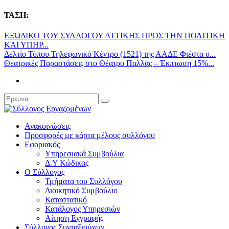
ΤΑΣΗ:
ΕΞΩΔΙΚΟ ΤΟΥ ΣΥΛΛΟΓΟΥ ΑΤΤΙΚΗΣ ΠΡΟΣ ΤΗΝ ΠΟΛΙΤΙΚΗ
ΚΑΙ ΥΠΗΡ...
Δελτίο Τύπου Τηλεφωνικό Κέντρο (1521) της ΑΑΔΕ Φιέστα υ...
Θεατρικές Παραστάσεις στο Θέατρο Παλλάς – Έκπτωση 15%...
Ανακοινώσεις
Προσφορές με κάρτα μέλους συλλόγου
Εφοριακός
Υπηρεσιακά Συμβούλια
Δ.Υ Κώδικας
Ο Σύλλογος
Τμήματα του Συλλόγου
Διοικητικό Συμβούλιο
Καταστατικό
Κατάλογος Υπηρεσιών
Αίτηση Εγγραφής
Σύλλογος Συνταξιούχων