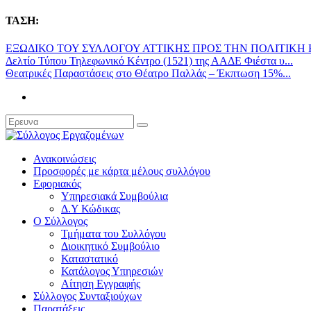
ΤΑΣΗ:
ΕΞΩΔΙΚΟ ΤΟΥ ΣΥΛΛΟΓΟΥ ΑΤΤΙΚΗΣ ΠΡΟΣ ΤΗΝ ΠΟΛΙΤΙΚΗ Κ
Δελτίο Τύπου Τηλεφωνικό Κέντρο (1521) της ΑΑΔΕ Φιέστα υ...
Θεατρικές Παραστάσεις στο Θέατρο Παλλάς – Έκπτωση 15%...
Ανακοινώσεις
Προσφορές με κάρτα μέλους συλλόγου
Εφοριακός
Υπηρεσιακά Συμβούλια
Δ.Υ Κώδικας
Ο Σύλλογος
Τμήματα του Συλλόγου
Διοικητικό Συμβούλιο
Καταστατικό
Κατάλογος Υπηρεσιών
Αίτηση Εγγραφής
Σύλλογος Συνταξιούχων
Παρατάξεις