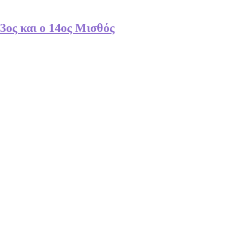
ος και ο 14ος Μισθός