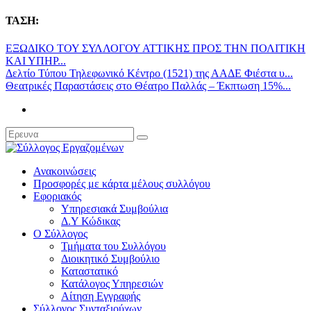
ΤΑΣΗ:
ΕΞΩΔΙΚΟ ΤΟΥ ΣΥΛΛΟΓΟΥ ΑΤΤΙΚΗΣ ΠΡΟΣ ΤΗΝ ΠΟΛΙΤΙΚΗ
ΚΑΙ ΥΠΗΡ...
Δελτίο Τύπου Τηλεφωνικό Κέντρο (1521) της ΑΑΔΕ Φιέστα υ...
Θεατρικές Παραστάσεις στο Θέατρο Παλλάς – Έκπτωση 15%...
Ανακοινώσεις
Προσφορές με κάρτα μέλους συλλόγου
Εφοριακός
Υπηρεσιακά Συμβούλια
Δ.Υ Κώδικας
Ο Σύλλογος
Τμήματα του Συλλόγου
Διοικητικό Συμβούλιο
Καταστατικό
Κατάλογος Υπηρεσιών
Αίτηση Εγγραφής
Σύλλογος Συνταξιούχων