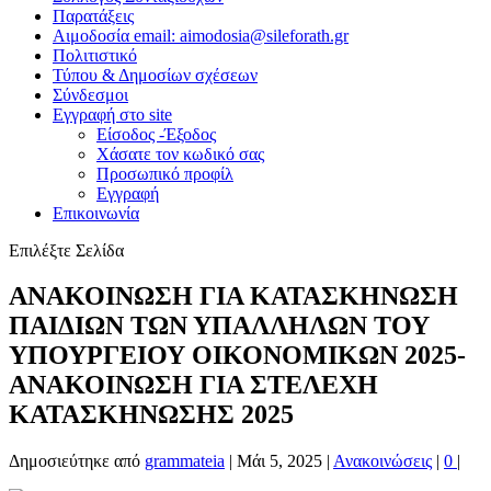
Παρατάξεις
Αιμοδοσία email: aimodosia@sileforath.gr
Πολιτιστικό
Τύπου & Δημοσίων σχέσεων
Σύνδεσμοι
Εγγραφή στο site
Είσοδος -Έξοδος
Χάσατε τον κωδικό σας
Προσωπικό προφίλ
Εγγραφή
Επικοινωνία
Επιλέξτε Σελίδα
ΑΝΑΚΟΙΝΩΣΗ ΓΙΑ ΚΑΤΑΣΚΗΝΩΣΗ
ΠΑΙΔΙΩΝ ΤΩΝ ΥΠΑΛΛΗΛΩΝ ΤΟΥ
ΥΠΟΥΡΓΕΙΟΥ ΟΙΚΟΝΟΜΙΚΩΝ 2025-
ΑΝΑΚΟΙΝΩΣΗ ΓΙΑ ΣΤΕΛΕΧΗ
ΚΑΤΑΣΚΗΝΩΣΗΣ 2025
Δημοσιεύτηκε από
grammateia
|
Μάι 5, 2025
|
Ανακοινώσεις
|
0
|