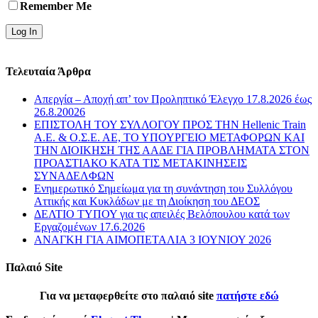
Remember Me
Τελευταία Άρθρα
Απεργία – Αποχή απ’ τον Προληπτικό Έλεγχο 17.8.2026 έως
26.8.20026
ΕΠΙΣΤΟΛΗ ΤΟΥ ΣΥΛΛΟΓΟΥ ΠΡΟΣ ΤΗΝ Hellenic Train
Α.Ε. & Ο.Σ.Ε. ΑΕ, ΤΟ ΥΠΟΥΡΓΕΙΟ ΜΕΤΑΦΟΡΩΝ ΚΑΙ
ΤΗΝ ΔΙΟΙΚΗΣΗ ΤΗΣ ΑΑΔΕ ΓΙΑ ΠΡΟΒΛΗΜΑΤΑ ΣΤΟΝ
ΠΡΟΑΣΤΙΑΚΟ ΚΑΤΑ ΤΙΣ ΜΕΤΑΚΙΝΗΣΕΙΣ
ΣΥΝΑΔΕΛΦΩΝ
Ενημερωτικό Σημείωμα για τη συνάντηση του Συλλόγου
Αττικής και Κυκλάδων με τη Διοίκηση του ΔΕΟΣ
ΔΕΛΤΙΟ ΤΥΠΟΥ για τις απειλές Βελόπουλου κατά των
Εργαζομένων 17.6.2026
ΑΝΑΓΚΗ ΓΙΑ ΑΙΜΟΠΕΤΑΛΙΑ 3 ΙΟΥΝΙΟΥ 2026
Παλαιό Site
Για να μεταφερθείτε στο παλαιό site
πατήστε εδώ