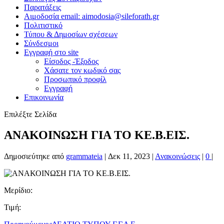
Παρατάξεις
Αιμοδοσία email: aimodosia@sileforath.gr
Πολιτιστικό
Τύπου & Δημοσίων σχέσεων
Σύνδεσμοι
Εγγραφή στο site
Είσοδος -Έξοδος
Χάσατε τον κωδικό σας
Προσωπικό προφίλ
Εγγραφή
Επικοινωνία
Επιλέξτε Σελίδα
ΑΝΑΚΟΙΝΩΣΗ ΓΙΑ ΤΟ ΚΕ.Β.ΕΙΣ.
Δημοσιεύτηκε από
grammateia
|
Δεκ 11, 2023
|
Ανακοινώσεις
|
0
|
Μερίδιο:
Τιμή: