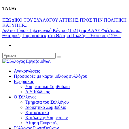
ΤΑΣΗ:
ΕΞΩΔΙΚΟ ΤΟΥ ΣΥΛΛΟΓΟΥ ΑΤΤΙΚΗΣ ΠΡΟΣ ΤΗΝ ΠΟΛΙΤΙΚΗ
ΚΑΙ ΥΠΗΡ...
Δελτίο Τύπου Τηλεφωνικό Κέντρο (1521) της ΑΑΔΕ Φιέστα υ...
Θεατρικές Παραστάσεις στο Θέατρο Παλλάς – Έκπτωση 15%...
Ανακοινώσεις
Προσφορές με κάρτα μέλους συλλόγου
Εφοριακός
Υπηρεσιακά Συμβούλια
Δ.Υ Κώδικας
Ο Σύλλογος
Τμήματα του Συλλόγου
Διοικητικό Συμβούλιο
Καταστατικό
Κατάλογος Υπηρεσιών
Αίτηση Εγγραφής
Σύλλογος Συνταξιούχων