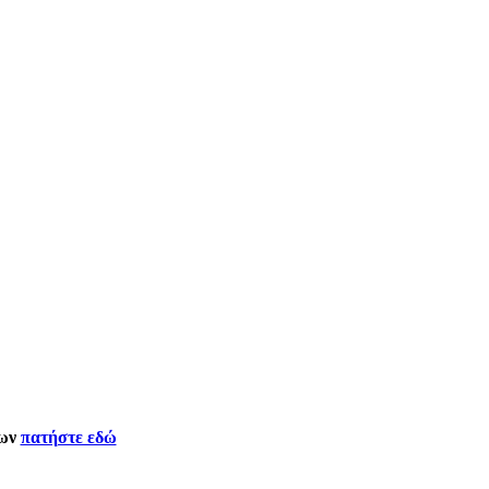
δων
πατήστε εδώ