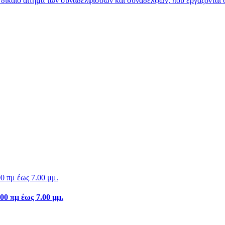
ίκαιο αίτημα των συναδελφισσών και συναδέλφων, που εργάζονται στ
0 πμ έως 7.00 μμ.