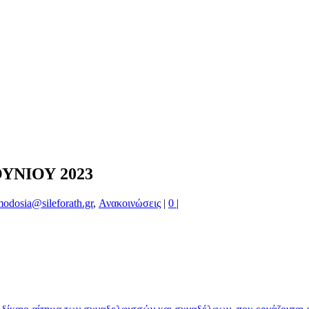
ΥΝΙΟΥ 2023
modosia@sileforath.gr
,
Ανακοινώσεις
|
0
|