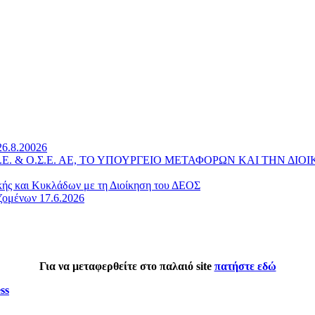
26.8.20026
 Α.Ε. & Ο.Σ.Ε. ΑΕ, ΤΟ ΥΠΟΥΡΓΕΙΟ ΜΕΤΑΦΟΡΩΝ ΚΑΙ ΤΗΝ 
κής και Κυκλάδων με τη Διοίκηση του ΔΕΟΣ
ζομένων 17.6.2026
Για να μεταφερθείτε στο παλαιό site
πατήστε εδώ
ss