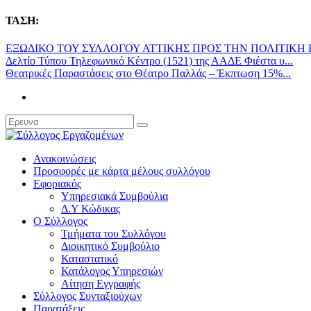
ΤΑΣΗ:
ΕΞΩΔΙΚΟ ΤΟΥ ΣΥΛΛΟΓΟΥ ΑΤΤΙΚΗΣ ΠΡΟΣ ΤΗΝ ΠΟΛΙΤΙΚΗ Κ
Δελτίο Τύπου Τηλεφωνικό Κέντρο (1521) της ΑΑΔΕ Φιέστα υ...
Θεατρικές Παραστάσεις στο Θέατρο Παλλάς – Έκπτωση 15%...
Ανακοινώσεις
Προσφορές με κάρτα μέλους συλλόγου
Εφοριακός
Υπηρεσιακά Συμβούλια
Δ.Υ Κώδικας
Ο Σύλλογος
Τμήματα του Συλλόγου
Διοικητικό Συμβούλιο
Καταστατικό
Κατάλογος Υπηρεσιών
Αίτηση Εγγραφής
Σύλλογος Συνταξιούχων
Παρατάξεις