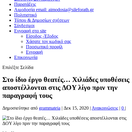
Παρατάξεις
Αιμοδοσία email: aimodosia@sileforath.gr
Πολιτιστικό
Τύπου & Δημοσίων σχέσεων
Σύνδεσμοι
Εγγραφή στο site
Είσοδος -Έξοδος
Χάσατε τον κωδικό σας
Προσωπικό προφίλ
Εγγραφή
Επικοινωνία
Επιλέξτε Σελίδα
Στο ίδιο έργο θεατές… Χιλιάδες υποθέσεις
αποστέλλονται στις ΔΟY λίγο πριν την
παραγραφή τους
Δημοσιεύτηκε από
grammateia
|
Δεκ 15, 2020
|
Ανακοινώσεις
|
0
|