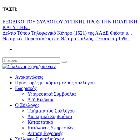
ΤΑΣΗ:
ΕΞΩΔΙΚΟ ΤΟΥ ΣΥΛΛΟΓΟΥ ΑΤΤΙΚΗΣ ΠΡΟΣ ΤΗΝ ΠΟΛΙΤΙΚΗ
ΚΑΙ ΥΠΗΡ...
Δελτίο Τύπου Τηλεφωνικό Κέντρο (1521) της ΑΑΔΕ Φιέστα υ...
Θεατρικές Παραστάσεις στο Θέατρο Παλλάς – Έκπτωση 15%...
Ανακοινώσεις
Προσφορές με κάρτα μέλους συλλόγου
Εφοριακός
Υπηρεσιακά Συμβούλια
Δ.Υ Κώδικας
Ο Σύλλογος
Τμήματα του Συλλόγου
Διοικητικό Συμβούλιο
Καταστατικό
Κατάλογος Υπηρεσιών
Αίτηση Εγγραφής
Σύλλογος Συνταξιούχων