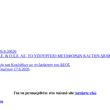
26.8.20026
 Α.Ε. & Ο.Σ.Ε. ΑΕ, ΤΟ ΥΠΟΥΡΓΕΙΟ ΜΕΤΑΦΟΡΩΝ ΚΑΙ ΤΗΝ 
κής και Κυκλάδων με τη Διοίκηση του ΔΕΟΣ
ζομένων 17.6.2026
Για να μεταφερθείτε στο παλαιό site
πατήστε εδώ
ss