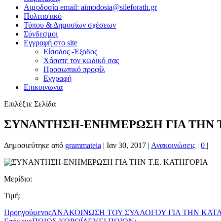
Αιμοδοσία email: aimodosia@sileforath.gr
Πολιτιστικό
Τύπου & Δημοσίων σχέσεων
Σύνδεσμοι
Εγγραφή στο site
Είσοδος -Έξοδος
Χάσατε τον κωδικό σας
Προσωπικό προφίλ
Εγγραφή
Επικοινωνία
Επιλέξτε Σελίδα
ΣΥΝΑΝΤΗΣΗ-ΕΝΗΜΕΡΩΣΗ ΓΙΑ ΤΗΝ Τ
Δημοσιεύτηκε από
grammateia
|
Ιαν 30, 2017
|
Ανακοινώσεις
|
0
|
Μερίδιο:
Τιμή:
Προηγούμενος
ΑΝΑΚΟΙΝΩΣΗ ΤΟΥ ΣΥΛΛΟΓΟΥ ΓΙΑ ΤΗΝ ΚΑΤ