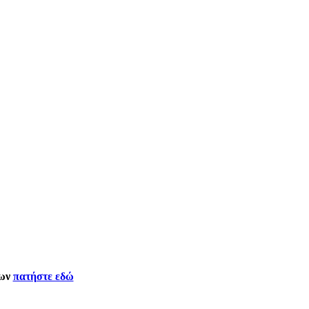
δων
πατήστε εδώ