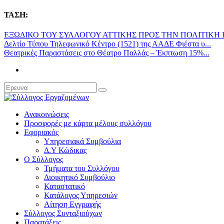
ΤΑΣΗ:
ΕΞΩΔΙΚΟ ΤΟΥ ΣΥΛΛΟΓΟΥ ΑΤΤΙΚΗΣ ΠΡΟΣ ΤΗΝ ΠΟΛΙΤΙΚΗ Κ
Δελτίο Τύπου Τηλεφωνικό Κέντρο (1521) της ΑΑΔΕ Φιέστα υ...
Θεατρικές Παραστάσεις στο Θέατρο Παλλάς – Έκπτωση 15%...
Ανακοινώσεις
Προσφορές με κάρτα μέλους συλλόγου
Εφοριακός
Υπηρεσιακά Συμβούλια
Δ.Υ Κώδικας
Ο Σύλλογος
Τμήματα του Συλλόγου
Διοικητικό Συμβούλιο
Καταστατικό
Κατάλογος Υπηρεσιών
Αίτηση Εγγραφής
Σύλλογος Συνταξιούχων
Παρατάξεις