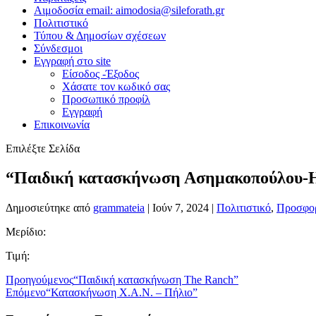
Αιμοδοσία email: aimodosia@sileforath.gr
Πολιτιστικό
Τύπου & Δημοσίων σχέσεων
Σύνδεσμοι
Εγγραφή στο site
Είσοδος -Έξοδος
Χάσατε τον κωδικό σας
Προσωπικό προφίλ
Εγγραφή
Επικοινωνία
Επιλέξτε Σελίδα
“Παιδική κατασκήνωση Ασημακοπούλου-Η
Δημοσιεύτηκε από
grammateia
|
Ιούν 7, 2024
|
Πολιτιστικό
,
Προσφορ
Μερίδιο:
Τιμή:
Προηγούμενος
“Παιδική κατασκήνωση The Ranch”
Επόμενο
“Κατασκήνωση Χ.Α.Ν. – Πήλιο”