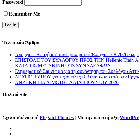
Password
Remember Me
Τελευταία Άρθρα
Απεργία – Αποχή απ’ τον Προληπτικό Έλεγχο 17.8.2026 έως 
ΕΠΙΣΤΟΛΗ ΤΟΥ ΣΥΛΛΟΓΟΥ ΠΡΟΣ ΤΗΝ Hellenic Train
ΚΑΤΑ ΤΙΣ ΜΕΤΑΚΙΝΗΣΕΙΣ ΣΥΝΑΔΕΛΦΩΝ
Ενημερωτικό Σημείωμα για τη συνάντηση του Συλλόγου Αττι
ΔΕΛΤΙΟ ΤΥΠΟΥ για τις απειλές Βελόπουλου κατά των Εργα
ΑΝΑΓΚΗ ΓΙΑ ΑΙΜΟΠΕΤΑΛΙΑ 3 ΙΟΥΝΙΟΥ 2026
Παλαιό Site
Σχεδιασμένο από
Elegant Themes
| Με την υποστήριξη
WordPre