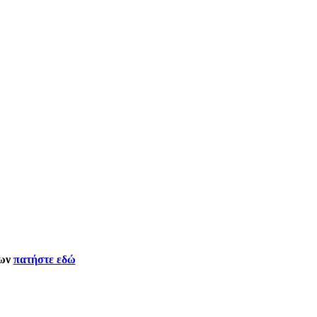
δων
πατήστε εδώ