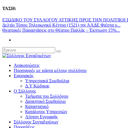
ΤΑΣΗ:
ΕΞΩΔΙΚΟ ΤΟΥ ΣΥΛΛΟΓΟΥ ΑΤΤΙΚΗΣ ΠΡΟΣ ΤΗΝ ΠΟΛΙΤΙΚΗ Κ
Δελτίο Τύπου Τηλεφωνικό Κέντρο (1521) της ΑΑΔΕ Φιέστα υ...
Θεατρικές Παραστάσεις στο Θέατρο Παλλάς – Έκπτωση 15%...
Ανακοινώσεις
Προσφορές με κάρτα μέλους συλλόγου
Εφοριακός
Υπηρεσιακά Συμβούλια
Δ.Υ Κώδικας
Ο Σύλλογος
Τμήματα του Συλλόγου
Διοικητικό Συμβούλιο
Καταστατικό
Κατάλογος Υπηρεσιών
Αίτηση Εγγραφής
Σύλλογος Συνταξιούχων
Παρατάξεις