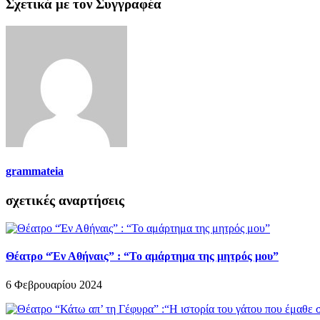
Σχετικά με τον Συγγραφέα
grammateia
σχετικές αναρτήσεις
Θέατρο “Έν Αθήναις” : “Το αμάρτημα της μητρός μου”
6 Φεβρουαρίου 2024