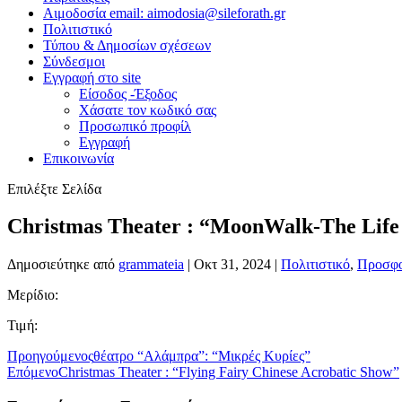
Αιμοδοσία email: aimodosia@sileforath.gr
Πολιτιστικό
Τύπου & Δημοσίων σχέσεων
Σύνδεσμοι
Εγγραφή στο site
Είσοδος -Έξοδος
Χάσατε τον κωδικό σας
Προσωπικό προφίλ
Εγγραφή
Επικοινωνία
Επιλέξτε Σελίδα
Christmas Theater : “MoonWalk-The Life 
Δημοσιεύτηκε από
grammateia
|
Οκτ 31, 2024
|
Πολιτιστικό
,
Προσφο
Μερίδιο:
Τιμή:
Προηγούμενος
θέατρο “Αλάμπρα”: “Μικρές Κυρίες”
Επόμενο
Christmas Theater : “Flying Fairy Chinese Acrobatic Show”