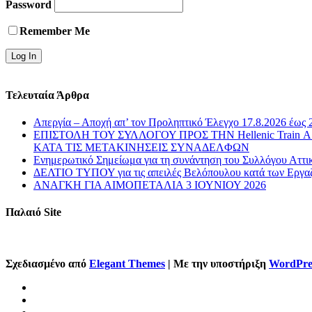
Password
Remember Me
Τελευταία Άρθρα
Απεργία – Αποχή απ’ τον Προληπτικό Έλεγχο 17.8.2026 έως 
ΕΠΙΣΤΟΛΗ ΤΟΥ ΣΥΛΛΟΓΟΥ ΠΡΟΣ ΤΗΝ Hellenic Train
ΚΑΤΑ ΤΙΣ ΜΕΤΑΚΙΝΗΣΕΙΣ ΣΥΝΑΔΕΛΦΩΝ
Ενημερωτικό Σημείωμα για τη συνάντηση του Συλλόγου Αττι
ΔΕΛΤΙΟ ΤΥΠΟΥ για τις απειλές Βελόπουλου κατά των Εργα
ΑΝΑΓΚΗ ΓΙΑ ΑΙΜΟΠΕΤΑΛΙΑ 3 ΙΟΥΝΙΟΥ 2026
Παλαιό Site
Σχεδιασμένο από
Elegant Themes
| Με την υποστήριξη
WordPre