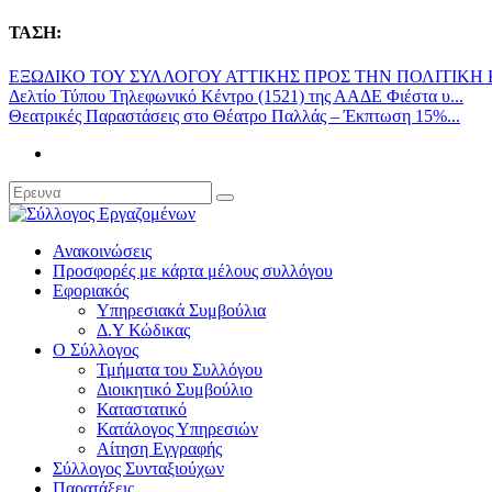
ΤΑΣΗ:
ΕΞΩΔΙΚΟ ΤΟΥ ΣΥΛΛΟΓΟΥ ΑΤΤΙΚΗΣ ΠΡΟΣ ΤΗΝ ΠΟΛΙΤΙΚΗ Κ
Δελτίο Τύπου Τηλεφωνικό Κέντρο (1521) της ΑΑΔΕ Φιέστα υ...
Θεατρικές Παραστάσεις στο Θέατρο Παλλάς – Έκπτωση 15%...
Ανακοινώσεις
Προσφορές με κάρτα μέλους συλλόγου
Εφοριακός
Υπηρεσιακά Συμβούλια
Δ.Υ Κώδικας
Ο Σύλλογος
Τμήματα του Συλλόγου
Διοικητικό Συμβούλιο
Καταστατικό
Κατάλογος Υπηρεσιών
Αίτηση Εγγραφής
Σύλλογος Συνταξιούχων
Παρατάξεις