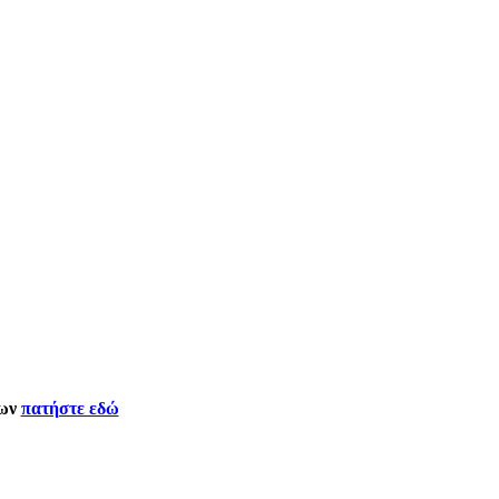
δων
πατήστε εδώ