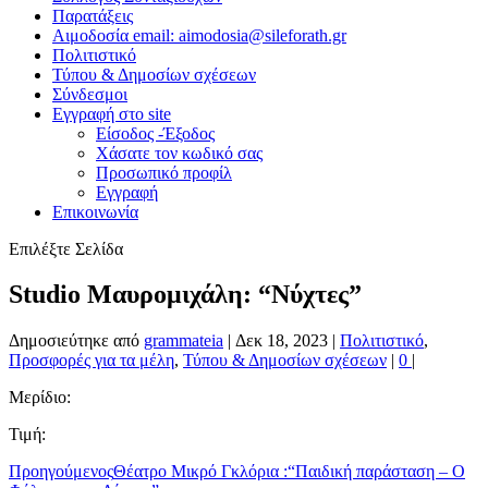
Παρατάξεις
Αιμοδοσία email: aimodosia@sileforath.gr
Πολιτιστικό
Τύπου & Δημοσίων σχέσεων
Σύνδεσμοι
Εγγραφή στο site
Είσοδος -Έξοδος
Χάσατε τον κωδικό σας
Προσωπικό προφίλ
Εγγραφή
Επικοινωνία
Επιλέξτε Σελίδα
Studio Μαυρομιχάλη: “Νύχτες”
Δημοσιεύτηκε από
grammateia
|
Δεκ 18, 2023
|
Πολιτιστικό
,
Προσφορές για τα μέλη
,
Τύπου & Δημοσίων σχέσεων
|
0
|
Μερίδιο:
Τιμή:
Προηγούμενος
Θέατρο Μικρό Γκλόρια :“Παιδική παράσταση – Ο