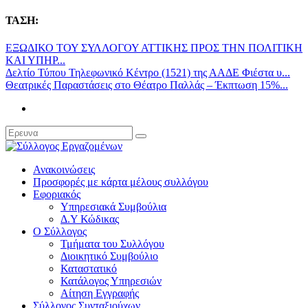
ΤΑΣΗ:
ΕΞΩΔΙΚΟ ΤΟΥ ΣΥΛΛΟΓΟΥ ΑΤΤΙΚΗΣ ΠΡΟΣ ΤΗΝ ΠΟΛΙΤΙΚΗ
ΚΑΙ ΥΠΗΡ...
Δελτίο Τύπου Τηλεφωνικό Κέντρο (1521) της ΑΑΔΕ Φιέστα υ...
Θεατρικές Παραστάσεις στο Θέατρο Παλλάς – Έκπτωση 15%...
Ανακοινώσεις
Προσφορές με κάρτα μέλους συλλόγου
Εφοριακός
Υπηρεσιακά Συμβούλια
Δ.Υ Κώδικας
Ο Σύλλογος
Τμήματα του Συλλόγου
Διοικητικό Συμβούλιο
Καταστατικό
Κατάλογος Υπηρεσιών
Αίτηση Εγγραφής
Σύλλογος Συνταξιούχων