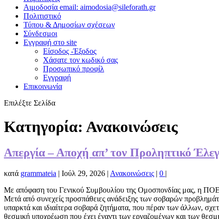
Αιμοδοσία email: aimodosia@sileforath.gr
Πολιτιστικό
Τύπου & Δημοσίων σχέσεων
Σύνδεσμοι
Εγγραφή στο site
Είσοδος -Έξοδος
Χάσατε τον κωδικό σας
Προσωπικό προφίλ
Εγγραφή
Επικοινωνία
Επιλέξτε Σελίδα
Κατηγορία:
Ανακοινώσεις
Απεργία – Αποχή απ’ τον Προληπτικό Έλεγχ
κατά
grammateia
|
Ιούλ 29, 2026
|
Ανακοινώσεις
|
0
|
Με απόφαση του Γενικού Συμβουλίου της Ομοσπονδίας μας, η ΠΟΕ Δ
Μετά από συνεχείς προσπάθειες ανάδειξης των σοβαρών προβλημάτων
υπαρκτά και ιδιαίτερα σοβαρά ζητήματα, που πέραν των άλλων, σχετ
θεσμική υποχρέωση που έχει έναντι των εργαζομένων και των θεσμ