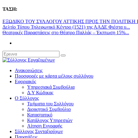
ΤΑΣΗ:
ΕΞΩΔΙΚΟ ΤΟΥ ΣΥΛΛΟΓΟΥ ΑΤΤΙΚΗΣ ΠΡΟΣ ΤΗΝ ΠΟΛΙΤΙΚΗ Κ
Δελτίο Τύπου Τηλεφωνικό Κέντρο (1521) της ΑΑΔΕ Φιέστα υ...
Θεατρικές Παραστάσεις στο Θέατρο Παλλάς – Έκπτωση 15%...
Ανακοινώσεις
Προσφορές με κάρτα μέλους συλλόγου
Εφοριακός
Υπηρεσιακά Συμβούλια
Δ.Υ Κώδικας
Ο Σύλλογος
Τμήματα του Συλλόγου
Διοικητικό Συμβούλιο
Καταστατικό
Κατάλογος Υπηρεσιών
Αίτηση Εγγραφής
Σύλλογος Συνταξιούχων
Παρατάξεις