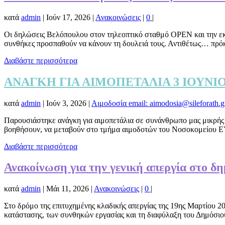
κατά
admin
|
Ιούν 17, 2026
|
Ανακοινώσεις
|
0
|
Οι δηλώσεις Βελόπουλου στον τηλεοπτικό σταθμό OPEN και την εκπ
συνθήκες προσπαθούν να κάνουν τη δουλειά τους. Αντιθέτως… πρόκε
Διαβάστε περισσότερα
ΑΝΑΓΚΗ ΓΙΑ ΑΙΜΟΠΕΤΑΛΙΑ 3 ΙΟΥΝΙΟ
κατά
admin
|
Ιούν 3, 2026
|
Αιμοδοσία email: aimodosia@sileforath.g
Παρουσιάστηκε ανάγκη για αιμοπετάλια σε συνάνθρωπο μας μικρής η
βοηθήσουν, να μεταβούν στο τμήμα αιμοδοτών του Νοσοκομείου Ε
Διαβάστε περισσότερα
Ανακοίνωση για την γενική απεργία στο δ
κατά
admin
|
Μάι 11, 2026
|
Ανακοινώσεις
|
0
|
Στο δρόμο της επιτυχημένης κλαδικής απεργίας της 19ης Μαρτίου 202
κατάστασης, των συνθηκών εργασίας και τη διαφύλαξη του Δημόσιο