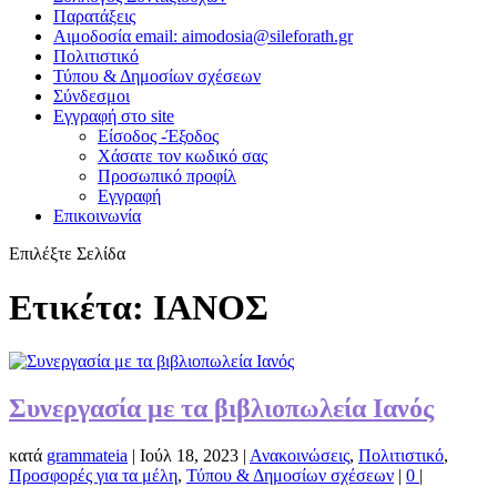
Παρατάξεις
Αιμοδοσία email: aimodosia@sileforath.gr
Πολιτιστικό
Τύπου & Δημοσίων σχέσεων
Σύνδεσμοι
Εγγραφή στο site
Είσοδος -Έξοδος
Χάσατε τον κωδικό σας
Προσωπικό προφίλ
Εγγραφή
Επικοινωνία
Επιλέξτε Σελίδα
Ετικέτα:
ΙΑΝΟΣ
Συνεργασία με τα βιβλιοπωλεία Ιανός
κατά
grammateia
|
Ιούλ 18, 2023
|
Ανακοινώσεις
,
Πολιτιστικό
,
Προσφορές για τα μέλη
,
Τύπου & Δημοσίων σχέσεων
|
0
|