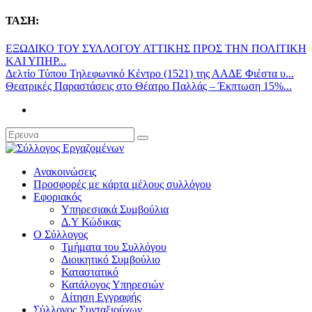
ΤΑΣΗ:
ΕΞΩΔΙΚΟ ΤΟΥ ΣΥΛΛΟΓΟΥ ΑΤΤΙΚΗΣ ΠΡΟΣ ΤΗΝ ΠΟΛΙΤΙΚΗ
ΚΑΙ ΥΠΗΡ...
Δελτίο Τύπου Τηλεφωνικό Κέντρο (1521) της ΑΑΔΕ Φιέστα υ...
Θεατρικές Παραστάσεις στο Θέατρο Παλλάς – Έκπτωση 15%...
Ανακοινώσεις
Προσφορές με κάρτα μέλους συλλόγου
Εφοριακός
Υπηρεσιακά Συμβούλια
Δ.Υ Κώδικας
Ο Σύλλογος
Τμήματα του Συλλόγου
Διοικητικό Συμβούλιο
Καταστατικό
Κατάλογος Υπηρεσιών
Αίτηση Εγγραφής
Σύλλογος Συνταξιούχων